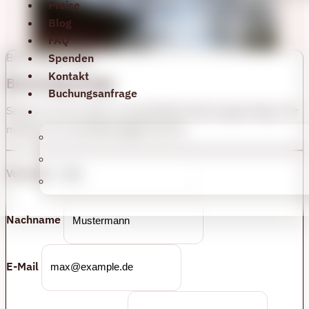
Preise
Blog
FAQ
Buchungsanfrage
Spenden
Kontakt
Buchungsanfrage
Buchungsanfrage
Sende uns hier Deine unverbindliche Buchungsanfrage. Wir
melden uns schnellstmöglich bei Dir.
Vorname
Nachname
E-Mail